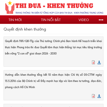
Nhảy
đến
nội
TIN MỚI
TIN NỔI BẬT
VIDEO
dung
Quyết định khen thưởng
Quyết định 1181/QĐ-TTg của Thủ tướng Chính phủ Ban hành Kế hoạch triển khai
thực hiện Phong trào thi đua Quyết tâm thực hiện thắng lợi mục tiêu tăng trưởng
bền vững "2 con số" giai đoạn 2026 - 2030
Hướng dẫn khen thưởng tổng kết 10 năm thực hiện Chỉ thị số 05-CTTW ngày
15.5.2016 của Bộ Chính trị về Đẩy mạnh học tập và làm theo tư tưởng, đạo đức,
phong cách Hồ Chí Minh