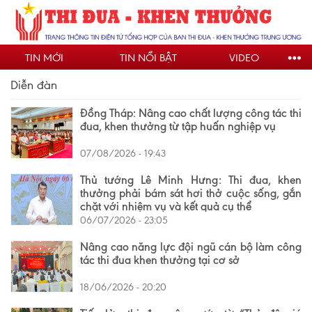
Nhảy
đến
nội
TIN MỚI
TIN NỔI BẬT
VIDEO
dung
Diễn đàn
Đồng Tháp: Nâng cao chất lượng công tác thi
đua, khen thưởng từ tập huấn nghiệp vụ
07/08/2026 - 19:43
Thủ tướng Lê Minh Hưng: Thi đua, khen
thưởng phải bám sát hơi thở cuộc sống, gắn
chặt với nhiệm vụ và kết quả cụ thể
06/07/2026 - 23:05
Nâng cao năng lực đội ngũ cán bộ làm công
tác thi đua khen thưởng tại cơ sở
18/06/2026 - 20:20