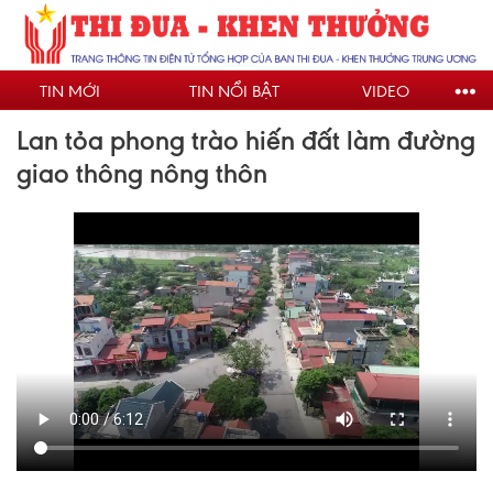
Nhảy
đến
nội
TIN MỚI
TIN NỔI BẬT
VIDEO
dung
Lan tỏa phong trào hiến đất làm đường
giao thông nông thôn