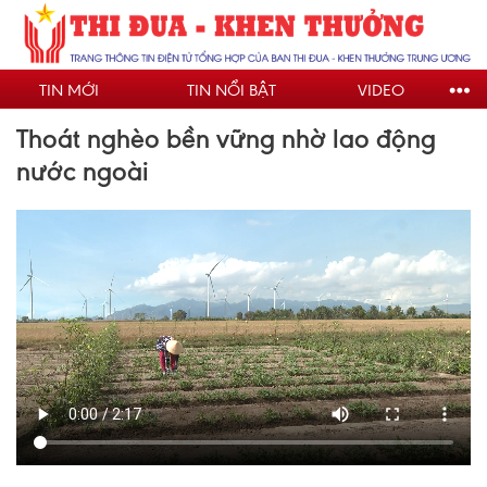
Nhảy
đến
nội
TIN MỚI
TIN NỔI BẬT
VIDEO
dung
Thoát nghèo bền vững nhờ lao động
nước ngoài