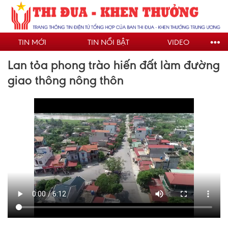
Nhảy
đến
nội
TIN MỚI
TIN NỔI BẬT
VIDEO
dung
Lan tỏa phong trào hiến đất làm đường
giao thông nông thôn