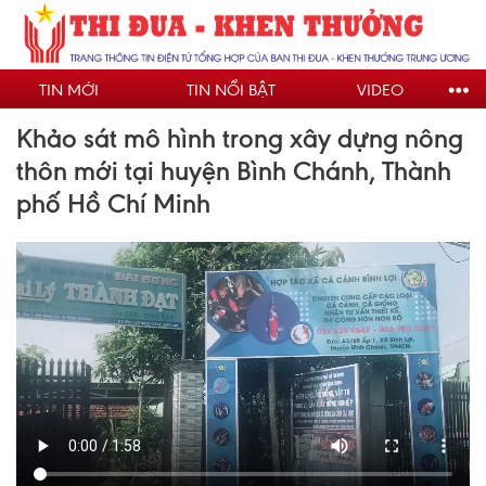
Nhảy
đến
nội
TIN MỚI
TIN NỔI BẬT
VIDEO
dung
Khảo sát mô hình trong xây dựng nông
thôn mới tại huyện Bình Chánh, Thành
phố Hồ Chí Minh