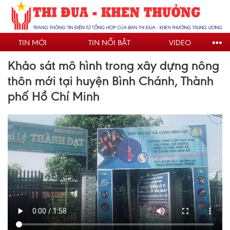
Nhảy
đến
nội
TIN MỚI
TIN NỔI BẬT
VIDEO
dung
Khảo sát mô hình trong xây dựng nông
thôn mới tại huyện Bình Chánh, Thành
phố Hồ Chí Minh