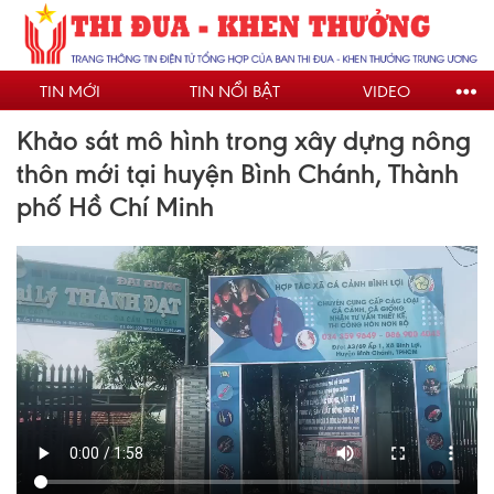
Nhảy
đến
nội
TIN MỚI
TIN NỔI BẬT
VIDEO
dung
Khảo sát mô hình trong xây dựng nông
thôn mới tại huyện Bình Chánh, Thành
phố Hồ Chí Minh