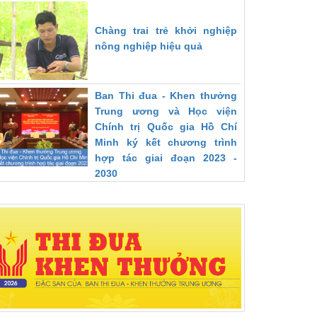
Chàng trai trẻ khởi nghiệp
nông nghiệp hiệu quả
Ban Thi đua - Khen thưởng
Trung ương và Học viện
Chính trị Quốc gia Hồ Chí
Minh ký kết chương trình
hợp tác giai đoạn 2023 -
2030
Thoát nghèo bền vững nhờ
lao động nước ngoài
Người cán bộ tâm huyết với