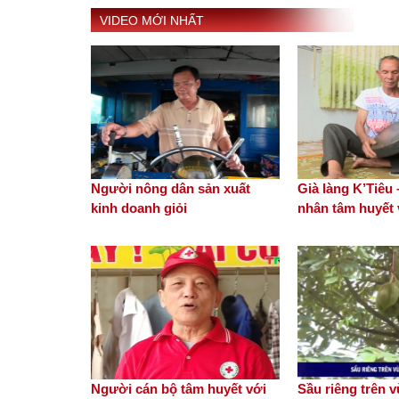
VIDEO MỚI NHẤT
Người nông dân sản xuất
Già làng K’Tiêu
kinh doanh giỏi
nhân tâm huyết v
Người cán bộ tâm huyết với
Sầu riêng trên 