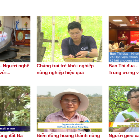
 – Người nghệ
Chàng trai trẻ khởi nghiệp
Ban Thi đua 
ới...
nông nghiệp hiệu quả
Trung ương và
vùng đất Ba
Biến đồng hoang thành nông
Người gieo c