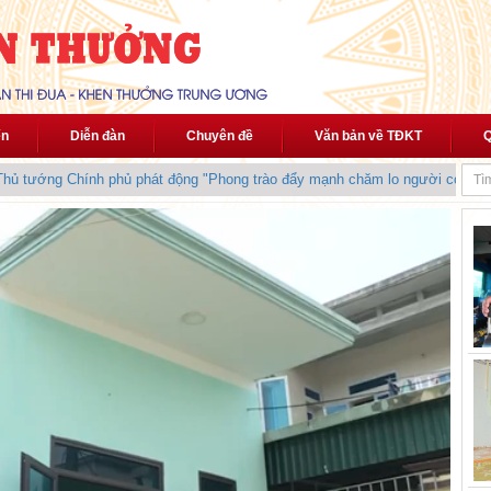
ến
Diễn đàn
Chuyên đề
Văn bản về TĐKT
Q
 tướng Chính phủ phát động "Phong trào đẩy mạnh chăm lo người có công 