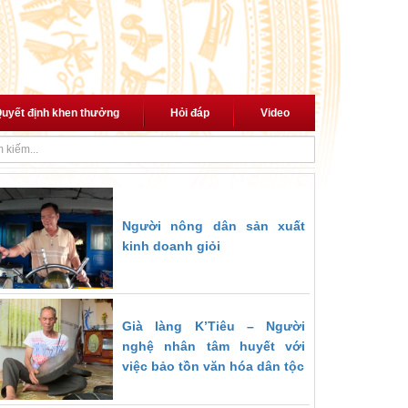
uyết định khen thưởng
Hỏi đáp
Video
với cách mạng"
Thủ tướng trao quyết định giao Quyền Bộ trưởng Bộ Nộ
Người nông dân sản xuất
kinh doanh giỏi
Già làng K’Tiêu – Người
nghệ nhân tâm huyết với
việc bảo tồn văn hóa dân tộc