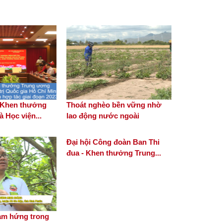
phong trào Chữ thập đỏ
Sầu riêng trên vùng đất Ba
Trinh
- Khen thưởng
Thoát nghèo bền vững nhờ
Biến đồng hoang thành
 Học viện...
lao động nước ngoài
nông trại tiền tỷ
Đại hội Công đoàn Ban Thi
đua - Khen thưởng Trung...
Người gieo cảm hứng trong
chuyển đổi số nông nghiệp
ảm hứng trong