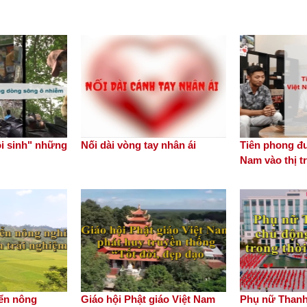
i sinh" những
Nối dài vòng tay nhân ái
Tiên phong đu
Nam vào thị t
iển nông
Giáo hội Phật giáo Việt Nam
Phụ nữ Thanh