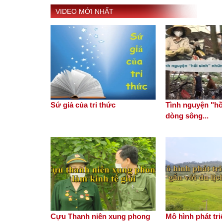
VIDEO MỚI NHẤT
Sứ giả của tri thức
Tình nguyện "hồ
dòng sông...
Cựu Thanh niên xung phong
Mô hình phát tr