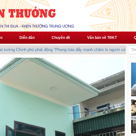
ến
Diễn đàn
Chuyên đề
Văn bản về TĐKT
Q
tướng Chính phủ phát động "Phong trào đẩy mạnh chăm lo người có công vớ