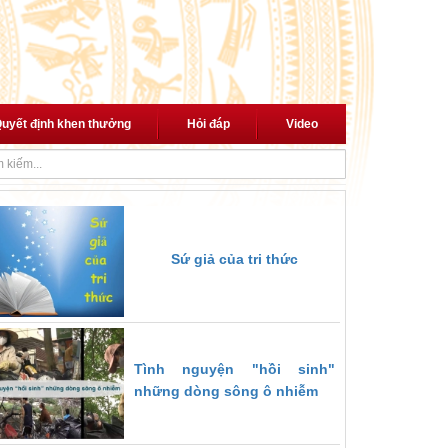
uyết định khen thưởng
Hỏi đáp
Video
i cách mạng"
Thủ tướng trao quyết định giao Quyền Bộ trưởng Bộ Nội
Sứ giả của tri thức
Tình nguyện "hồi sinh"
những dòng sông ô nhiễm