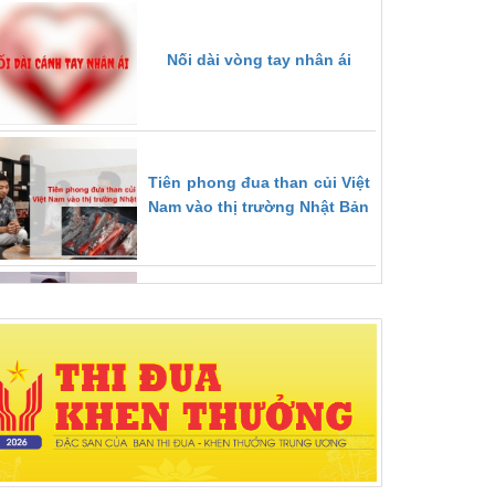
Nối dài vòng tay nhân ái
Tiên phong đua than củi Việt
Nam vào thị trường Nhật Bản
Góp phần đẩy nhanh quá
trình chuyển đổi số trong
ngành Y tế
Cựu Thanh niên xung phong
làm kinh tế giỏi