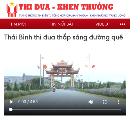
Nhảy
đến
nội
TIN MỚI
TIN NỔI BẬT
VIDEO
dung
Thái Bình thi đua thắp sáng đường quê