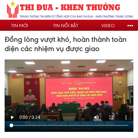
Nhảy
đến
nội
TIN MỚI
TIN NỔI BẬT
VIDEO
dung
Đồng lòng vượt khó, hoàn thành toàn
diện các nhiệm vụ được giao