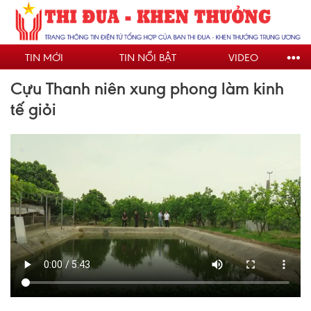
Nhảy
đến
nội
TIN MỚI
TIN NỔI BẬT
VIDEO
dung
Cựu Thanh niên xung phong làm kinh
tế giỏi