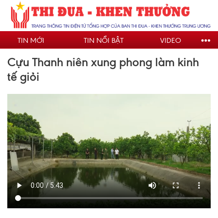
Nhảy
đến
nội
TIN MỚI
TIN NỔI BẬT
VIDEO
dung
Cựu Thanh niên xung phong làm kinh
tế giỏi