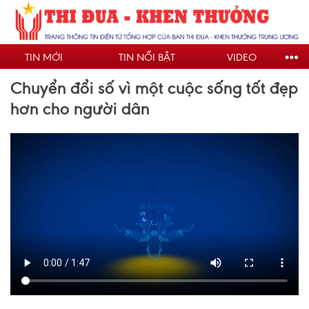
Nhảy
đến
nội
TIN MỚI
TIN NỔI BẬT
VIDEO
dung
Chuyển đổi số vì một cuộc sống tốt đẹp
hơn cho người dân