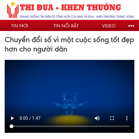
Nhảy
đến
nội
TIN MỚI
TIN NỔI BẬT
VIDEO
dung
Chuyển đổi số vì một cuộc sống tốt đẹp
hơn cho người dân