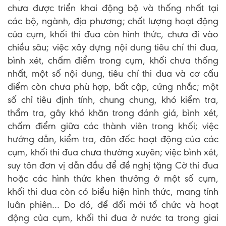
chưa được triển khai động bộ và thống nhất tại
các bộ, ngành, địa phương; chất lượng hoạt động
của cụm, khối thi đua còn hình thức, chưa đi vào
chiều sâu; việc xây dựng nội dung tiêu chí thi đua,
bình xét, chấm điểm trong cụm, khối chưa thống
nhất, một số nội dung, tiêu chí thi đua và cơ cấu
điểm còn chưa phù hợp, bất cập, cứng nhắc; một
số chỉ tiêu định tính, chung chung, khó kiểm tra,
thẩm tra, gây khó khăn trong đánh giá, bình xét,
chấm điểm giữa các thành viên trong khối; việc
hướng dẫn, kiểm tra, đôn đốc hoạt động của các
cụm, khối thi đua chưa thường xuyên; việc bình xét,
suy tôn đơn vị dẫn đầu để đề nghị tặng Cờ thi đua
hoặc các hình thức khen thưởng ở một số cụm,
khối thi đua còn có biểu hiện hình thức, mang tính
luân phiên… Do đó, để đổi mới tổ chức và hoạt
động của cụm, khối thi đua ở nước ta trong giai