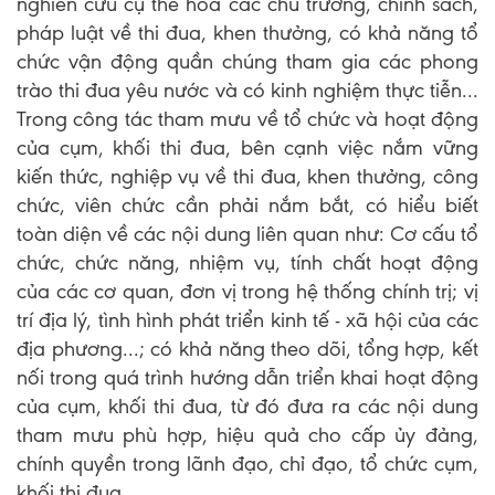
nghiên cứu cụ thể hóa các chủ trương, chính sách,
pháp luật về thi đua, khen thưởng, có khả năng tổ
chức vận động quần chúng tham gia các phong
trào thi đua yêu nước và có kinh nghiệm thực tiễn...
Trong công tác tham mưu về tổ chức và hoạt động
của cụm, khối thi đua, bên cạnh việc nắm vững
kiến thức, nghiệp vụ về thi đua, khen thưởng, công
chức, viên chức cần phải nắm bắt, có hiểu biết
toàn diện về các nội dung liên quan như: Cơ cấu tổ
chức, chức năng, nhiệm vụ, tính chất hoạt động
của các cơ quan, đơn vị trong hệ thống chính trị; vị
trí địa lý, tình hình phát triển kinh tế - xã hội của các
địa phương...; có khả năng theo dõi, tổng hợp, kết
nối trong quá trình hướng dẫn triển khai hoạt động
của cụm, khối thi đua, từ đó đưa ra các nội dung
tham mưu phù hợp, hiệu quả cho cấp ủy đảng,
chính quyền trong lãnh đạo, chỉ đạo, tổ chức cụm,
khối thi đua.