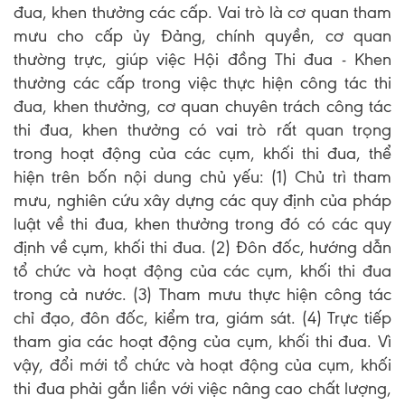
đua, khen thưởng các cấp. Vai trò là cơ quan tham
mưu cho cấp ủy Đảng, chính quyền, cơ quan
thường trực, giúp việc Hội đồng Thi đua - Khen
thưởng các cấp trong việc thực hiện công tác thi
đua, khen thưởng, cơ quan chuyên trách công tác
thi đua, khen thưởng có vai trò rất quan trọng
trong hoạt động của các cụm, khối thi đua, thể
hiện trên bốn nội dung chủ yếu: (1) Chủ trì tham
mưu, nghiên cứu xây dựng các quy định của pháp
luật về thi đua, khen thưởng trong đó có các quy
định về cụm, khối thi đua. (2) Đôn đốc, hướng dẫn
tổ chức và hoạt động của các cụm, khối thi đua
trong cả nước. (3) Tham mưu thực hiện công tác
chỉ đạo, đôn đốc, kiểm tra, giám sát. (4) Trực tiếp
tham gia các hoạt động của cụm, khối thi đua. Vì
vậy, đổi mới tổ chức và hoạt động của cụm, khối
thi đua phải gắn liền với việc nâng cao chất lượng,