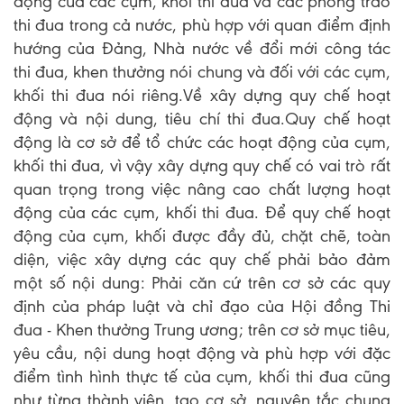
động của các cụm, khối thi đua và các phong trào
thi đua trong cả nước, phù hợp với quan điểm định
hướng của Đảng, Nhà nước về đổi mới công tác
thi đua, khen thưởng nói chung và đối với các cụm,
khối thi đua nói riêng.Về xây dựng quy chế hoạt
động và nội dung, tiêu chí thi đua.Quy chế hoạt
động là cơ sở để tổ chức các hoạt động của cụm,
khối thi đua, vì vậy xây dựng quy chế có vai trò rất
quan trọng trong việc nâng cao chất lượng hoạt
động của các cụm, khối thi đua. Để quy chế hoạt
động của cụm, khối được đầy đủ, chặt chẽ, toàn
diện, việc xây dựng các quy chế phải bảo đảm
một số nội dung: Phải căn cứ trên cơ sở các quy
định của pháp luật và chỉ đạo của Hội đồng Thi
đua - Khen thưởng Trung ương; trên cơ sở mục tiêu,
yêu cầu, nội dung hoạt động và phù hợp với đặc
điểm tình hình thực tế của cụm, khối thi đua cũng
như từng thành viên, tạo cơ sở, nguyên tắc chung