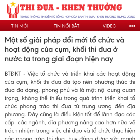
Nhảy
đến
nội
TIN MỚI
TIN NỔI BẬT
VIDEO
dung
Một số giải pháp đổi mới tổ chức và
hoạt động của cụm, khối thi đua ở
nước ta trong giai đoạn hiện nay
BTĐKT - Việc tổ chức và triển khai các hoạt động
của cụm, khối thi đua đã tạo nên phương thức thi
đua đa dạng, phong phú và là một nội dung quan
trọng, không thể thiếu trong quá trình triển khai tổ
chức phong trào thi đua từ trung ương đến địa
phương. Đây cũng là điều kiện tốt để lãnh đạo các
cấp, các ngành, địa phương nâng cao hơn nữa về
trách nhiệm trong việc chỉ đạo và tổ chức thực hiện
các phong trào thi đua, huy động được sức mạnh