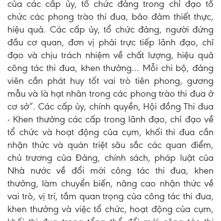
của các cấp ủy, tổ chức đảng trong chỉ đạo tổ
chức các phong trào thi đua, bảo đảm thiết thực,
hiệu quả. Các cấp ủy, tổ chức đảng, người đứng
đầu cơ quan, đơn vị phải trực tiếp lãnh đạo, chỉ
đạo và chịu trách nhiệm về chất lượng, hiệu quả
công tác thi đua, khen thưởng... Mỗi chi bộ, đảng
viên cần phát huy tốt vai trò tiên phong, gương
mẫu và là hạt nhân trong các phong trào thi đua ở
cơ sở”. Các cấp ủy, chính quyền, Hội đồng Thi đua
- Khen thưởng các cấp trong lãnh đạo, chỉ đạo về
tổ chức và hoạt động của cụm, khối thi đua cần
nhận thức và quán triệt sâu sắc các quan điểm,
chủ trương của Đảng, chính sách, pháp luật của
Nhà nước về đổi mới công tác thi đua, khen
thưởng, làm chuyển biến, nâng cao nhận thức về
vai trò, vị trí, tầm quan trọng của công tác thi đua,
khen thưởng và việc tổ chức, hoạt động của cụm,