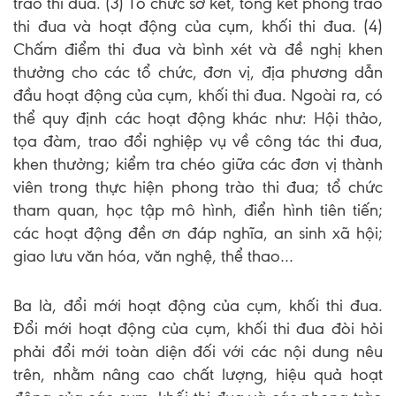
trào thi đua. (3) Tổ chức sơ kết, tổng kết phong trào
thi đua và hoạt động của cụm, khối thi đua. (4)
Chấm điểm thi đua và bình xét và đề nghị khen
thưởng cho các tổ chức, đơn vị, địa phương dẫn
đầu hoạt động của cụm, khối thi đua. Ngoài ra, có
thể quy định các hoạt động khác như: Hội thảo,
tọa đàm, trao đổi nghiệp vụ về công tác thi đua,
khen thưởng; kiểm tra chéo giữa các đơn vị thành
viên trong thực hiện phong trào thi đua; tổ chức
tham quan, học tập mô hình, điển hình tiên tiến;
các hoạt động đền ơn đáp nghĩa, an sinh xã hội;
giao lưu văn hóa, văn nghệ, thể thao…
Ba là, đổi mới hoạt động của cụm, khối thi đua.
Đổi mới hoạt động của cụm, khối thi đua đòi hỏi
phải đổi mới toàn diện đối với các nội dung nêu
trên, nhằm nâng cao chất lượng, hiệu quả hoạt