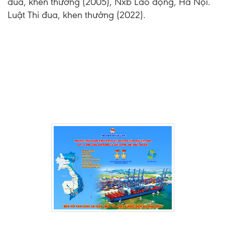
đua, khen thưởng (2005), Nxb Lao động, Hà Nội.
Luật Thi đua, khen thưởng (2022).