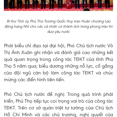
Bí thư Tỉnh ủy Phú Thọ Trương Quốc Huy trao Huân chương Lao
động hạng Nhì cho các cá nhân có thành tích trong phong trào thi
đua yêu nước
Phát biểu chỉ đạo tại đại hội, Phó Chủ tịch nước Võ
Thị Ánh Xuân ghi nhận và đánh giá cao những kết
quả quan trọng trong công tác TĐKT của tỉnh Phú
Thọ 5 năm qua; biểu dương những nỗ lực, cố gắng
của đội ngũ cán bộ làm công tác TĐKT và chúc
mừng các điển hình tiên tiến.
Phó Chủ tịch nước đề nghị: Trong quá trình phát
triển, Phú Thọ tiếp tục coi trọng vai trò của công tác
TĐKT. Trên cơ sở quán triệt tư tưởng của Chủ tịch
Hồ Chí Minh và các chủ trương, nghị quyết của