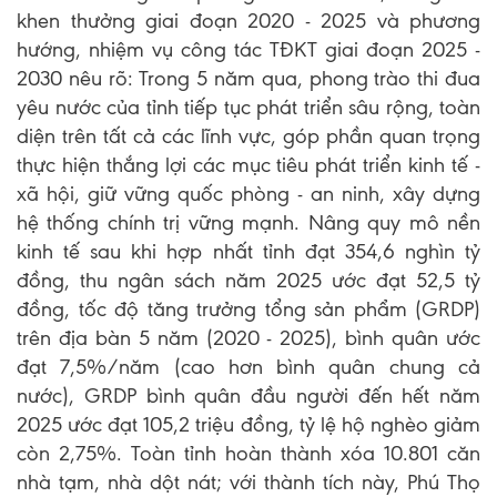
khen thưởng giai đoạn 2020 - 2025 và phương
hướng, nhiệm vụ công tác TĐKT giai đoạn 2025 -
2030 nêu rõ: Trong 5 năm qua, phong trào thi đua
yêu nước của tỉnh tiếp tục phát triển sâu rộng, toàn
diện trên tất cả các lĩnh vực, góp phần quan trọng
thực hiện thắng lợi các mục tiêu phát triển kinh tế -
xã hội, giữ vững quốc phòng - an ninh, xây dựng
hệ thống chính trị vững mạnh. Nâng quy mô nền
kinh tế sau khi hợp nhất tỉnh đạt 354,6 nghìn tỷ
đồng, thu ngân sách năm 2025 ước đạt 52,5 tỷ
đồng, tốc độ tăng trưởng tổng sản phẩm (GRDP)
trên địa bàn 5 năm (2020 - 2025), bình quân ước
đạt 7,5%/năm (cao hơn bình quân chung cả
nước), GRDP bình quân đầu người đến hết năm
2025 ước đạt 105,2 triệu đồng, tỷ lệ hộ nghèo giảm
còn 2,75%. Toàn tỉnh hoàn thành xóa 10.801 căn
nhà tạm, nhà dột nát; với thành tích này, Phú Thọ