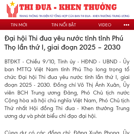
Nhảy
đến
nội
TIN MỚI
TIN NỔI BẬT
VIDEO
dung
Đại hội Thi đua yêu nước tỉnh tỉnh Phú
Thọ lần thứ I, giai đoạn 2025 – 2030
BTĐKT - Chiều 9/10, Tỉnh ủy - HĐND - UBND - Ủy
ban MTTQ Việt Nam tỉnh Phú Thọ long trọng tổ
chức Đại hội Thi đua yêu nước tỉnh lần thứ I, giai
đoạn 2025 - 2030. Đồng chí Võ Thị Ánh Xuân, Ủy
viên BCH Trung ương Đảng, Phó Chủ tịch nước
Cộng hòa xã hội chủ nghĩa Việt Nam, Phó Chủ tịch
Thứ nhất Hội đồng Thi đua - Khen thưởng Trung
ương dự và phát biểu chỉ đạo đại hội.
Cùng dự có các đồng chí: Đặng Xuân Phong, Ủy