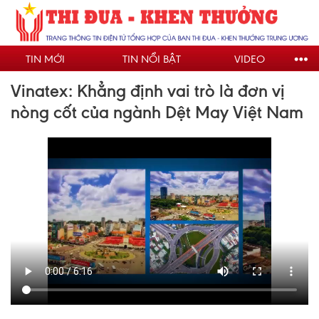
Nhảy
đến
nội
TIN MỚI
TIN NỔI BẬT
VIDEO
dung
Vinatex: Khẳng định vai trò là đơn vị
nòng cốt của ngành Dệt May Việt Nam