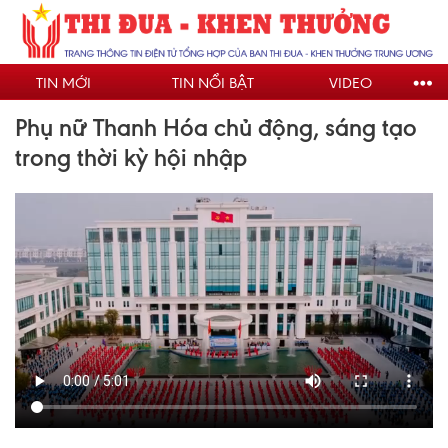
Nhảy
đến
nội
TIN MỚI
TIN NỔI BẬT
VIDEO
dung
Phụ nữ Thanh Hóa chủ động, sáng tạo
trong thời kỳ hội nhập