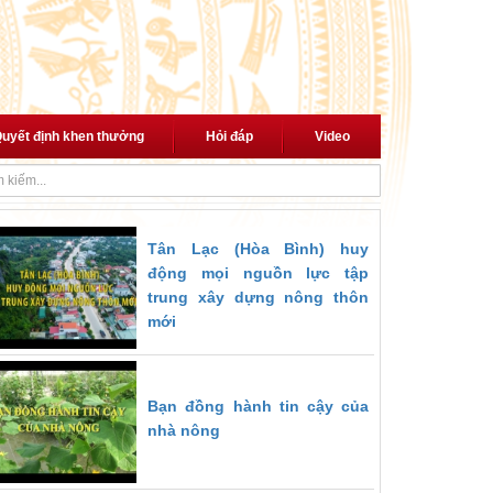
uyết định khen thưởng
Hỏi đáp
Video
 với cách mạng"
Thủ tướng trao quyết định giao Quyền Bộ trưởng Bộ N
Tân Lạc (Hòa Bình) huy
động mọi nguồn lực tập
trung xây dựng nông thôn
mới
Bạn đồng hành tin cậy của
nhà nông