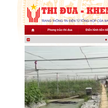
Nhảy đến nội dung
Phong trào thi đua
Điển hình tiên ti
Th