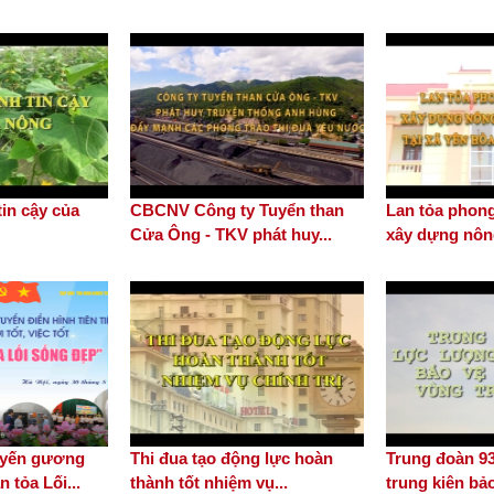
in cậy của
CBCNV Công ty Tuyển than
Lan tỏa phong
Cửa Ông - TKV phát huy...
xây dựng nông
tuyến gương
Thi đua tạo động lực hoàn
Trung đoàn 9
 tỏa Lối...
thành tốt nhiệm vụ...
trung kiên bảo