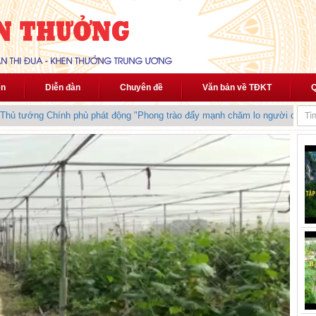
ến
Diễn đàn
Chuyên đề
Văn bản về TĐKT
Q
ủ tướng Chính phủ phát động "Phong trào đẩy mạnh chăm lo người có công