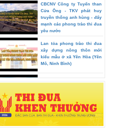
CBCNV Công ty Tuyển than
Cửa Ông - TKV phát huy
truyền thống anh hùng - đẩy
mạnh các phong trào thi đua
yêu nước
Lan tỏa phong trào thi đua
xây dựng nông thôn mới
kiểu mẫu ở xã Yên Hòa (Yên
Mô, Ninh Bình)
Hướng tới xây dựng nông
thôn mới nâng cao tại tỉnh
Bà Rịa – Vũng Tàu
Tập trung sản xuất nông
nghiệp, xây dựng nông thôn
mới trong điều kiện phòng,
chống dịch Covid-19 tại tỉnh