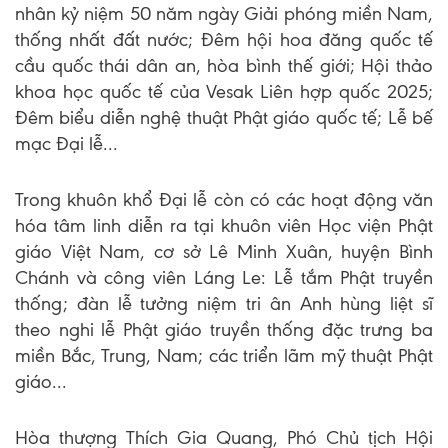
nhân kỷ niệm 50 năm ngày Giải phóng miền Nam,
thống nhất đất nước; Đêm hội hoa đăng quốc tế
cầu quốc thái dân an, hòa bình thế giới; Hội thảo
khoa học quốc tế của Vesak Liên hợp quốc 2025;
Đêm biểu diễn nghệ thuật Phật giáo quốc tế; Lễ bế
mạc Đại lễ...
Trong khuôn khổ Đại lễ còn có các hoạt động văn
hóa tâm linh diễn ra tại khuôn viên Học viện Phật
giáo Việt Nam, cơ sở Lê Minh Xuân, huyện Bình
Chánh và công viên Láng Le: Lễ tắm Phật truyền
thống; đàn lễ tưởng niệm tri ân Anh hùng liệt sĩ
theo nghi lễ Phật giáo truyền thống đặc trưng ba
miền Bắc, Trung, Nam; các triển lãm mỹ thuật Phật
giáo...
Hòa thượng Thích Gia Quang, Phó Chủ tịch Hội