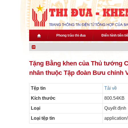
Nhảy đến nội dung
Phong trào thi đua
Điển hình tiên ti
Tặng Bằng khen của Thủ tướng C
nhân thuộc Tập đoàn Bưu chính 
Tệp tin
Tải về
Kích thước
800.54KB
Loại
Quyết định
Loại tệp tin
application