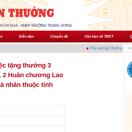
ến
Diễn đàn
Chuyên đề
Văn bản về TĐKT
Q
Thủ tướng Chính phủ phát
ệc tặng thưởng 3
, 2 Huân chương Lao
cá nhân thuộc tỉnh