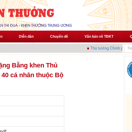
ến
Diễn đàn
Chuyên đề
Văn bản về TĐKT
Q
Thủ tướng Chính phủ phát
tặng Bằng khen Thủ
 40 cá nhân thuộc Bộ
/pdf