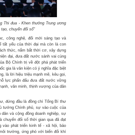
g Thi đua - Khen thưởng Trung ương
 tạo, chuyển đổi số"
ọc, công nghệ, đổi mới sáng tạo và
ế tất yếu của thời đại mà còn là con
ách thức, nắm bắt thời cơ, xây dựng
 hiện đại, đưa đất nước sánh vai cùng
a Bộ Chính trị về đột phá phát triển
c gia là văn kiện có ý nghĩa đặc biệt
g, là lời hiệu triệu mạnh mẽ, kêu gọi,
a nỗ lực phấn đấu đưa đất nước vững
 mạnh, văn minh, thịnh vượng của dân
hư, đứng đầu là đồng chí Tổng Bí thư
hủ tướng Chính phủ, sự vào cuộc của
n dân và cộng đồng doanh nghiệp, sự
à chuyển đổi số thời gian qua đã đạt
vào phát triển kinh tế - xã hội, bảo
môi trường, ứng phó với biến đổi khí