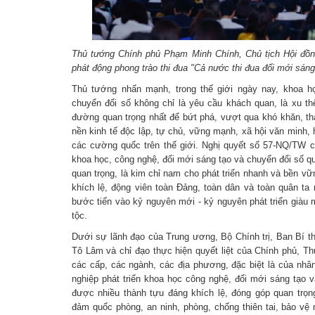
Thủ tướng Chính phủ Phạm Minh Chính, Chủ tịch Hội đồn
phát động phong trào thi đua "Cả nước thi đua đổi mới sáng
Thủ tướng nhấn mạnh, trong thế giới ngày nay, khoa h
chuyển đổi số không chỉ là yêu cầu khách quan, là xu th
đường quan trọng nhất để bứt phá, vượt qua khó khăn, th
nền kinh tế độc lập, tự chủ, vững mạnh, xã hội văn minh,
các cường quốc trên thế giới. Nghị quyết số 57-NQ/TW củ
khoa học, công nghệ, đổi mới sáng tạo và chuyển đổi số quố
quan trọng, là kim chỉ nam cho phát triển nhanh và bền vữn
khích lệ, động viên toàn Đảng, toàn dân và toàn quân t
bước tiến vào kỷ nguyên mới - kỷ nguyên phát triển giàu
tộc.
Dưới sự lãnh đạo của Trung ương, Bộ Chính trị, Ban Bí t
Tô Lâm và chỉ đạo thực hiện quyết liệt của Chính phủ, T
các cấp, các ngành, các địa phương, đặc biệt là của nhâ
nghiệp phát triển khoa học công nghệ, đổi mới sáng tạo v
được nhiều thành tựu đáng khích lệ, đóng góp quan trọng 
đảm quốc phòng, an ninh, phòng, chống thiên tai, bảo vệ 