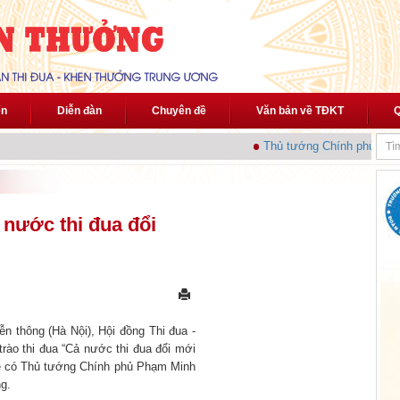
ến
Diễn đàn
Chuyên đề
Văn bản về TĐKT
Q
Thủ tướng Chính phủ phát độ
 nước thi đua đổi
n thông (Hà Nội), Hội đồng Thi đua -
ào thi đua “Cả nước thi đua đổi mới
 lễ có Thủ tướng Chính phủ Phạm Minh
g.