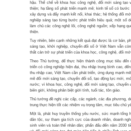
hậu. Thể chế về khoa học công nghệ, đổi mới sáng tạo 
thiện; hạ tầng số phát triển mạnh mẽ; kinh tế số có bước
xây dựng và đẩy mạnh kết nối, khai thác; hệ thống đổi mới
nghiệp sáng tạo từng bước phát triển hiệu quả; một số
làm chủ các công nghệ lõi, công nghệ nguồn; xếp hạng qu
thiện.
Tuy nhiên, bên cạnh những kết quả đạt được là cơ bản, ph
sáng tạo, khởi nghiệp, chuyển đổi số ở Việt Nam vẫn còn 
thắt cản trở sự phát triển của khoa học, công nghệ, đổi m
Theo Thủ tướng, để thực hiện thành công mục tiêu đến
triển có công nghiệp hiện đại, thu nhập trung bình cao, đế
thu nhập cao, Việt Nam cần phát triển, ứng dụng mạnh m
mẽ đổi mới sáng tạo, chuyển đổi số, tạo động lực mới, mở
nước; vì khoa học, công nghệ, đổi mới sáng tạo, chuyển đ
biên giới, không phân biệt giới tính, tuổi tác, tôn giáo.
Thủ tướng đề nghị các cấp, các ngành, các địa phương, d
trung thực hiện tốt các nhiệm vụ trọng tâm, mục tiêu chủ y
Một là, phát huy truyền thống yêu nước, sức mạnh tổng h
dân tộc, sự tham gia tích cực của doanh nhân, doanh nghi
sinh viên và toàn thể nhân dân; phấn đấu đến năm 2030 ti