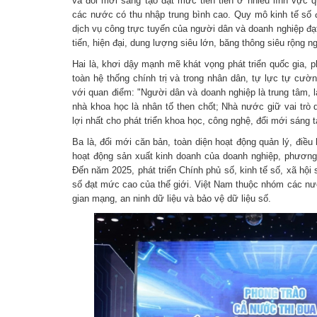
và đổi mới sáng tạo đạt mức tiên tiến ở nhiều lĩnh vực 
các nước có thu nhập trung bình cao. Quy mô kinh tế số 
dịch vụ công trực tuyến của người dân và doanh nghiệp đạ
tiến, hiện đại, dung lượng siêu lớn, băng thông siêu rộng n
Hai là, khơi dậy mạnh mẽ khát vọng phát triển quốc gia, p
toàn hệ thống chính trị và trong nhân dân, tự lực tự cường
với quan điểm: "Người dân và doanh nghiệp là trung tâm, l
nhà khoa học là nhân tố then chốt; Nhà nước giữ vai trò d
lợi nhất cho phát triển khoa học, công nghệ, đổi mới sáng 
Ba là, đổi mới căn bản, toàn diện hoạt động quản lý, điề
hoạt động sản xuất kinh doanh của doanh nghiệp, phương
Đến năm 2025, phát triển Chính phủ số, kinh tế số, xã hội
số đạt mức cao của thế giới. Việt Nam thuộc nhóm các nư
gian mạng, an ninh dữ liệu và bảo vệ dữ liệu số.