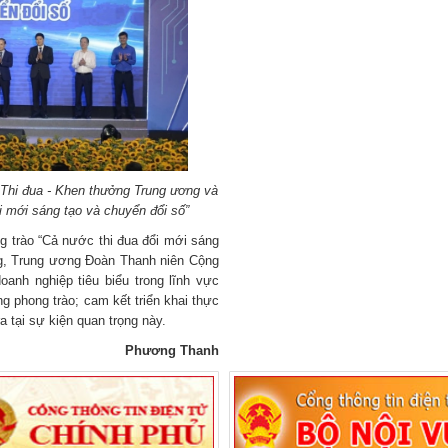
Thi đua - Khen thưởng Trung ương và
i mới sáng tạo và chuyển đổi số”
 trào “Cả nước thi đua đổi mới sáng
òng, Trung ương Đoàn Thanh niên Cộng
anh nghiệp tiêu biểu trong lĩnh vực
g phong trào; cam kết triển khai thực
 tại sự kiện quan trọng này.
Phương Thanh