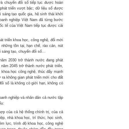
và chuyển đổi số tiếp tục được hoàn
 phát triển vượt bậc; dữ liệu số được
 sáng tạo quốc gia, hệ sinh thái khởi
 doanh nghiệp Việt Nam đã từng bước
ốc tế của Việt Nam tiếp tục được cải
át triển khoa học, công nghệ, đổi mới
những tồn tại, hạn chế, rào cản, nút
ới sáng tạo, chuyển đổi số…
 năm 2030 trở thành nước đang phát
n năm 2045 trở thành nước phát triển,
ẽ khoa học công nghệ, thúc đẩy mạnh
 ra không gian phát triển mới cho đất
ổi số là không có giới hạn, không có
oanh nghiệp và nhân dân cả nước tập
ếu:
ợp của cả hệ thống chính trị, của cả
ệp, nhà khoa học, trí thức, học sinh,
ềm lực, trình độ khoa học, công nghệ