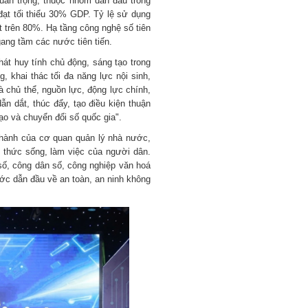
quan trọng, thuộc nhóm dẫn đầu trong
đạt tối thiểu 30% GDP. Tỷ lệ sử dụng
t trên 80%. Hạ tầng công nghệ số tiên
gang tầm các nước tiên tiến.
hát huy tính chủ động, sáng tạo trong
, khai thác tối đa năng lực nội sinh,
à chủ thể, nguồn lực, động lực chính,
ẫn dắt, thúc đẩy, tạo điều kiện thuận
tạo và chuyển đổi số quốc gia".
u hành của cơ quan quản lý nhà nước,
 thức sống, làm việc của người dân.
 số, công dân số, công nghiệp văn hoá
ớc dẫn đầu về an toàn, an ninh không