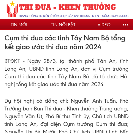
Nhảy
đến
nội
TIN MỚI
TIN NỔI BẬT
VIDEO
dung
Cụm thi đua các tỉnh Tây Nam Bộ tổng
kết giao ước thi đua năm 2024
BTĐKT - Ngày 28/3, tại thành phố Tân An, tỉnh
Long An, UBND tỉnh Long An, đơn vị Cụm trưởng
Cụm thi đua các tỉnh Tây Nam Bộ đã tổ chức Hội
nghị tổng kết giao ước thi đua năm 2024.
Dự hội nghị có đồng chí: Nguyễn Anh Tuấn, Phó
Trưởng ban Ban Thi đua - Khen thưởng Trung ương;
Nguyễn Văn Út, Phó Bí thư Tỉnh ủy, Chủ tịch UBND
tỉnh Long An, đại diện Cụm trưởng Cụm thi đua;
Nguyễn Thị Bé Mười, Phó Chủ tịch UBND tỉnh Bến