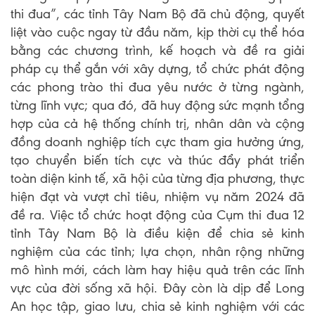
thi đua”, các tỉnh Tây Nam Bộ đã chủ động, quyết
liệt vào cuộc ngay từ đầu năm, kịp thời cụ thể hóa
bằng các chương trình, kế hoạch và đề ra giải
pháp cụ thể gắn với xây dựng, tổ chức phát động
các phong trào thi đua yêu nước ở từng ngành,
từng lĩnh vực; qua đó, đã huy động sức mạnh tổng
hợp của cả hệ thống chính trị, nhân dân và cộng
đồng doanh nghiệp tích cực tham gia hưởng ứng,
tạo chuyển biến tích cực và thúc đẩy phát triển
toàn diện kinh tế, xã hội của từng địa phương, thực
hiện đạt và vượt chỉ tiêu, nhiệm vụ năm 2024 đã
đề ra. Việc tổ chức hoạt động của Cụm thi đua 12
tỉnh Tây Nam Bộ là điều kiện để chia sẻ kinh
nghiệm của các tỉnh; lựa chọn, nhân rộng những
mô hình mới, cách làm hay hiệu quả trên các lĩnh
vực của đời sống xã hội. Đây còn là dịp để Long
An học tập, giao lưu, chia sẻ kinh nghiệm với các