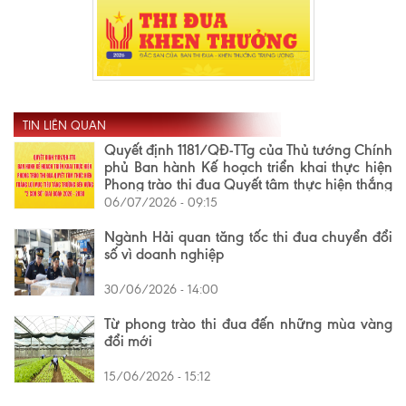
TIN LIÊN QUAN
Quyết định 1181/QĐ-TTg của Thủ tướng Chính
phủ Ban hành Kế hoạch triển khai thực hiện
Phong trào thi đua Quyết tâm thực hiện thắng
lợi mục tiêu tăng trưởng bền vững "2 con số"
06/07/2026 - 09:15
giai đoạn 2026 - 2030
Ngành Hải quan tăng tốc thi đua chuyển đổi
số vì doanh nghiệp
30/06/2026 - 14:00
Từ phong trào thi đua đến những mùa vàng
đổi mới
15/06/2026 - 15:12