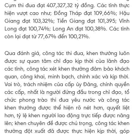
Cụm thi đua đạt 407,327,32 tỷ đồng. Các tỉnh thực
hiện vượt cao như; Đồng Tháp đạt 109,66%; Hậu
Giang đạt 103,32%; Tiền Giang đạt 101,395; Vĩnh
Long đạt 100,74%; Long An đạt 100,38%. Các tỉnh
còn lại đạt từ 77,67% đến 100,21%.
Qua đánh giá, công tác thi đua, khen thưởng luôn
được sự quan tâm chỉ đạo kịp thời của lãnh đạo
các tỉnh, công tác xét khen thưởng đảm bảo khách
quan, công khai, minh bạch, chính xác và kịp thời.
Vai trò, trách nhiệm của cấp ủy Đảng, chính quyền
các cấp, nhất là người đứng đầu trong chỉ đạo, tổ
chức phong trào thi đua yêu nước và công tác
khen thưởng được thể hiện rõ nét hơn, quyết liệt
hơn, tỷ lệ khen người lao động trực tiếp được nâng
lên; khen chuyên đề được chú trọng, công tác khen
thưởng đột xuất đã được thực hiện kịp thời, góp