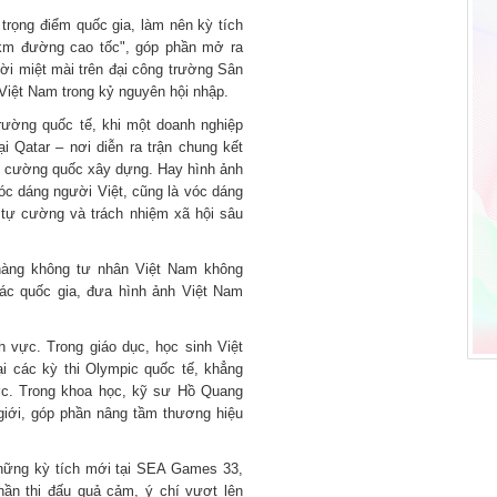
trọng điểm quốc gia, làm nên kỳ tích
0km đường cao tốc", góp phần mở ra
ời miệt mài trên đại công trường Sân
Việt Nam trong kỷ nguyên hội nhập.
trường quốc tế, khi một doanh nghiệp
i Qatar – nơi diễn ra trận chung kết
ác cường quốc xây dựng. Hay hình ảnh
vóc dáng người Việt, cũng là vóc dáng
n tự cường và trách nhiệm xã hội sâu
 hàng không tư nhân Việt Nam không
các quốc gia, đưa hình ảnh Việt Nam
h vực. Trong giáo dục, học sinh Việt
ại các kỳ thi Olympic quốc tế, khẳng
ước. Trong khoa học, kỹ sư Hồ Quang
giới, góp phần nâng tầm thương hiệu
những kỳ tích mới tại SEA Games 33,
hần thi đấu quả cảm, ý chí vượt lên