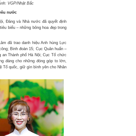
- Ảnh: VGP/Nhật Bắc
 yêu nước
 hội, Đảng và Nhà nước đã quyết định
tiêu biểu – những bông hoa đẹp trong
âm đã trao danh hiệu Anh hùng Lực
 công; Binh đoàn 15; Cục Quân huấn –
g an Thành phố Hà Nội; Cục Tổ chức
ng đáng cho những đóng góp to lớn,
ệ Tổ quốc, giữ gìn bình yên cho Nhân