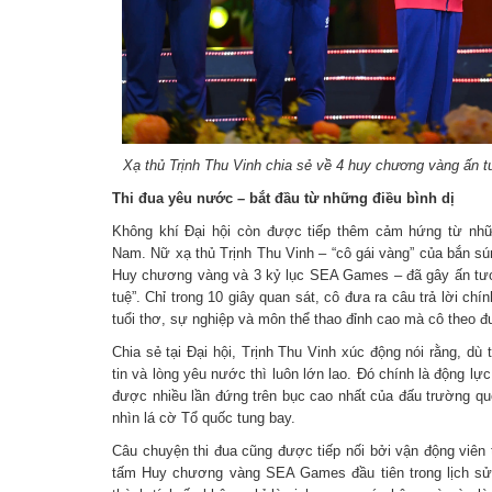
Xạ thủ Trịnh Thu Vinh chia sẻ về 4 huy chương vàng ấn
Thi đua yêu nước – bắt đầu từ những điều bình dị
Không khí Đại hội còn được tiếp thêm cảm hứng từ nhữ
Nam. Nữ xạ thủ Trịnh Thu Vinh – “cô gái vàng” của bắn s
Huy chương vàng và 3 kỷ lục SEA Games – đã gây ấn tượ
tuệ”. Chỉ trong 10 giây quan sát, cô đưa ra câu trả lời ch
tuổi thơ, sự nghiệp và môn thể thao đỉnh cao mà cô theo đu
Chia sẻ tại Đại hội, Trịnh Thu Vinh xúc động nói rằng, dù
tin và lòng yêu nước thì luôn lớn lao. Đó chính là động l
được nhiều lần đứng trên bục cao nhất của đấu trường qu
nhìn lá cờ Tổ quốc tung bay.
Câu chuyện thi đua cũng được tiếp nối bởi vận động viên
tấm Huy chương vàng SEA Games đầu tiên trong lịch sử