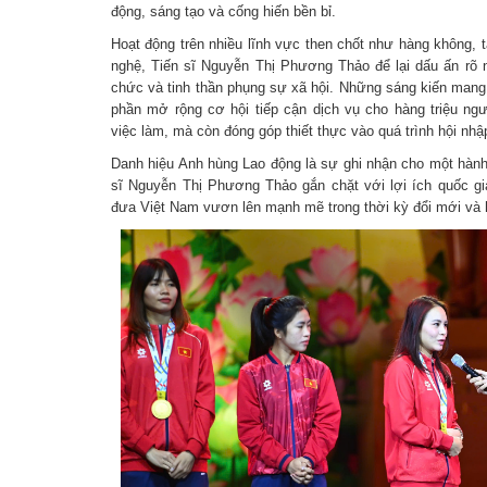
động, sáng tạo và cống hiến bền bỉ.
Hoạt động trên nhiều lĩnh vực then chốt như hàng không, 
nghệ, Tiến sĩ Nguyễn Thị Phương Thảo để lại dấu ấn rõ n
chức và tinh thần phụng sự xã hội. Những sáng kiến mang 
phần mở rộng cơ hội tiếp cận dịch vụ cho hàng triệu ngư
việc làm, mà còn đóng góp thiết thực vào quá trình hội nhậ
Danh hiệu Anh hùng Lao động là sự ghi nhận cho một hành 
sĩ Nguyễn Thị Phương Thảo gắn chặt với lợi ích quốc gia
đưa Việt Nam vươn lên mạnh mẽ trong thời kỳ đổi mới và 