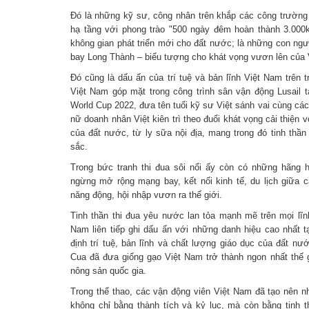
Đó là những kỹ sư, công nhân trên khắp các công trường 
hạ tầng với phong trào "500 ngày đêm hoàn thành 3.00
không gian phát triển mới cho đất nước; là những con ngư
bay Long Thành – biểu tượng cho khát vọng vươn lên của 
Đó cũng là dấu ấn của trí tuệ và bản lĩnh Việt Nam trên 
Việt Nam góp mặt trong công trình sân vận động Lusail tạ
World Cup 2022, đưa tên tuổi kỹ sư Việt sánh vai cùng c
nữ doanh nhân Việt kiên trì theo đuổi khát vọng cải thiện 
của đất nước, từ ly sữa nội địa, mang trong đó tinh thầ
sắc.
Trong bức tranh thi đua sôi nổi ấy còn có những hãng
ngừng mở rộng mạng bay, kết nối kinh tế, du lịch giữa 
năng động, hội nhập vươn ra thế giới.
Tinh thần thi đua yêu nước lan tỏa mạnh mẽ trên mọi lĩn
Nam liên tiếp ghi dấu ấn với những danh hiệu cao nhất t
định trí tuệ, bản lĩnh và chất lượng giáo dục của đất n
Cua đã đưa giống gạo Việt Nam trở thành ngon nhất thế 
nông sản quốc gia.
Trong thể thao, các vận động viên Việt Nam đã tạo nên 
không chỉ bằng thành tích và kỷ lục, mà còn bằng tinh t