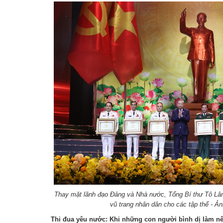
Thay mặt lãnh đạo Đảng và Nhà nước, Tổng Bí thư Tô Lâm
vũ trang nhân dân cho các tập thể - 
Thi đua yêu nước: Khi những con người bình dị làm nê