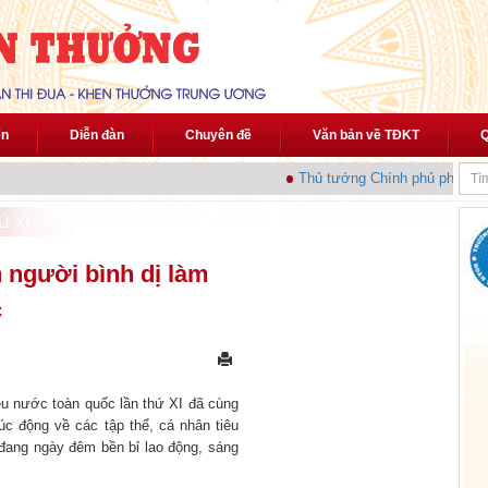
ến
Diễn đàn
Chuyên đề
Văn bản về TĐKT
Q
Thủ tướng Chính phủ phát động "Ph
Ứ XI
 người bình dị làm
c
êu nước toàn quốc lần thứ XI đã cùng
c động về các tập thể, cá nhân tiêu
 đang ngày đêm bền bỉ lao động, sáng