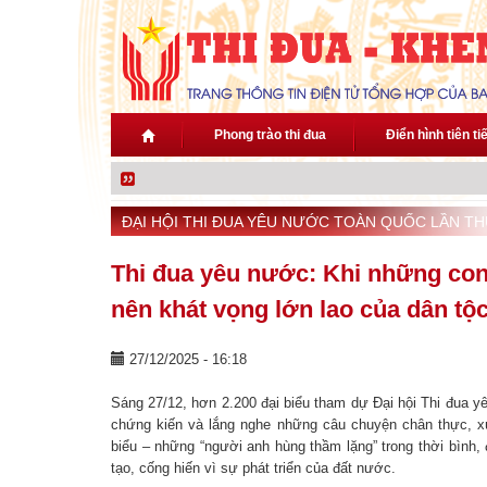
Nhảy đến nội dung
Phong trào thi đua
Điển hình tiên ti
ĐẠI HỘI THI ĐUA YÊU NƯỚC TOÀN QUỐC LẦN TH
Thi đua yêu nước: Khi những con
nên khát vọng lớn lao của dân tộ
27/12/2025 - 16:18
Sáng 27/12, hơn 2.200 đại biểu tham dự Đại hội Thi đua y
chứng kiến và lắng nghe những câu chuyện chân thực, xú
biểu – những “người anh hùng thầm lặng” trong thời bình,
tạo, cống hiến vì sự phát triển của đất nước.